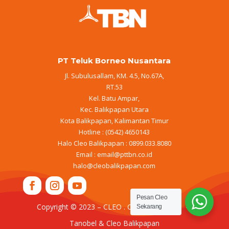
PT Teluk Borneo Nusantara
Jl. Subulusallam, KM. 4.5, No.67A,
RT.53
Kel. Batu Ampar,
Kec. Balikpapan Utara
Kota Balikpapan, Kalimantan Timur
Hotline : (0542) 4650143
Halo Cleo Balikpapan : 0899.033.8080
Email :
email@pttbn.co.id
halo@cleobalikpapan.com
Pesan Cleo
Copyright © 2023 – CLEO . Cleo Pure Water –
Sekarang
Tanobel & Cleo Balikpapan